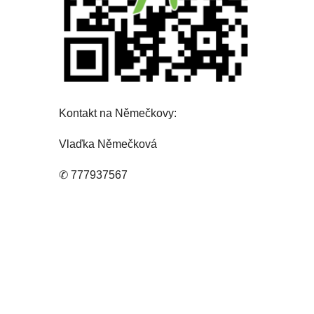
Kontakt na 
Němečkovy
:
Vlaďka Němečková
✆ 
777937567