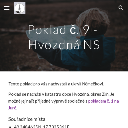
Skip to main content
Skip to navigation
Poklad č. 9 - 
Hvozdná NS
Tento poklad pro vás nachystali a ukryli Němečkovi.
Poklad se nachází v katastru obce Hvozdná, okres Zlín. Je 
možné jej najít při jedné výpravě společně s 
pokladem č. 1 na 
Juré
.
Souřadnice místa
49.2484635N, 17.7325361E